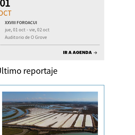
01
OCT
XXVIII FOROACUI
jue, 01 oct - vie, 02 oct
Auditorio de O Grove
IR A AGENDA
ltimo reportaje