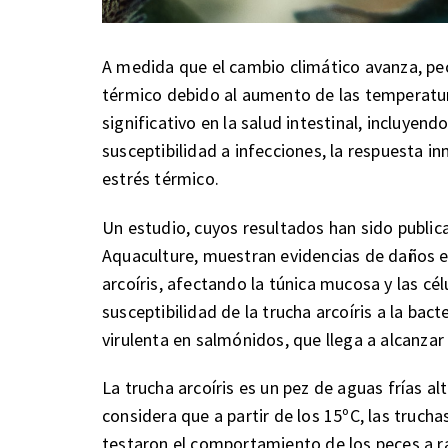
A medida que el cambio climático avanza, pec
térmico debido al aumento de las temperatu
significativo en la salud intestinal, incluyen
susceptibilidad a infecciones, la respuesta i
estrés térmico.
Un estudio, cuyos resultados han sido publica
Aquaculture, muestran evidencias de daños en 
arcoíris, afectando la túnica mucosa y las cé
susceptibilidad de la trucha arcoíris a la ba
virulenta en salmónidos, que llega a alcanza
La trucha arcoíris es un pez de aguas frías 
considera que a partir de los 15ºC, las truch
testaron el comportamiento de los peces a r