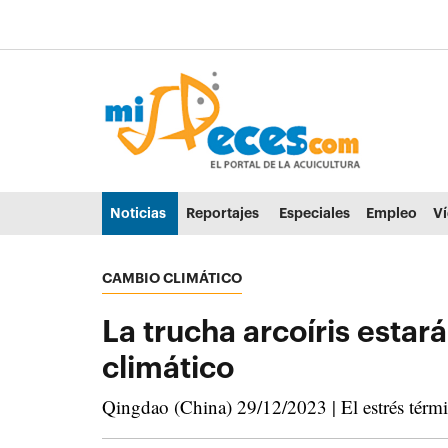
Ir al contenido principal de la página (alt + s)
Ir a la cabecera de la página (alt + c)
Ir al pie de la página (alt + p)
Ir al menú principal (alt + u)
Noticias
Reportajes
Especiales
Empleo
V
CAMBIO CLIMÁTICO
La trucha arcoíris esta
climático
Qingdao (China) 29/12/2023 | El estrés térmic