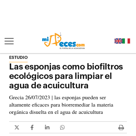
Ir al contenido principal de la página (alt + s)
Ir a la cabecera de la página (alt + c)
Ir al pie de la página (alt + p)
Ir al menú principal (alt + u)
Mostrar/ocultar navegación principal
ESTUDIO
Las esponjas como biofiltros
ecológicos para limpiar el
agua de acuicultura
Grecia 26/07/2023 | las esponjas pueden ser
altamente eficaces para biorremediar la materia
orgánica disuelta en el agua de acuicultura