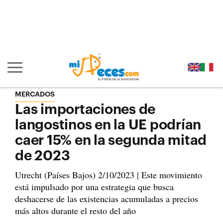
Ir al contenido principal de la página (alt + s)
Ir a la cabecera de la página (alt + c)
Ir al pie de la página (alt + p)
Ir al menú principal (alt + u)
Mostrar/ocultar navegación principal
MERCADOS
Las importaciones de
langostinos en la UE podrían
caer 15% en la segunda mitad
de 2023
Utrecht (Países Bajos) 2/10/2023 | Este movimiento
está impulsado por una estrategia que busca
deshacerse de las existencias acumuladas a precios
más altos durante el resto del año