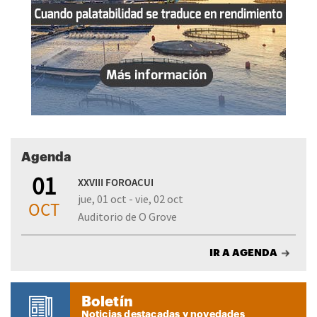
Agenda
01
XXVIII FOROACUI
jue, 01 oct - vie, 02 oct
OCT
Auditorio de O Grove
IR A AGENDA
Boletín
Noticias destacadas y novedades