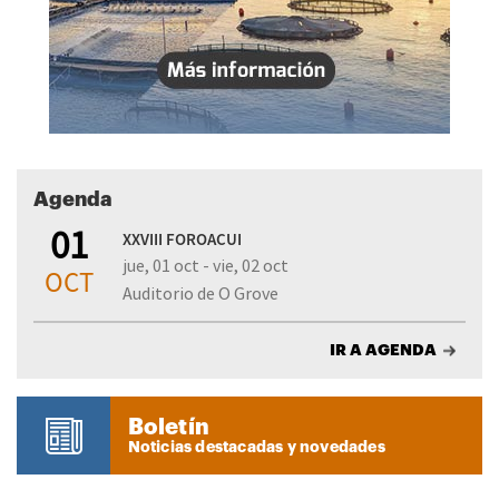
Agenda
01
XXVIII FOROACUI
jue, 01 oct - vie, 02 oct
OCT
Auditorio de O Grove
IR A AGENDA
Boletín
Noticias destacadas y novedades