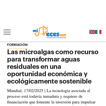
Ir al contenido principal de la página (alt + s)
Ir a la cabecera de la página (alt + c)
Ir al pie de la página (alt + p)
Ir al menú principal (alt + u)
Mostrar/ocultar navegación principal
FORMACIÓN
Las microalgas como recurso
para transformar aguas
residuales en una
oportunidad económica y
ecológicamente sostenible
Mundial, 17/02/2025 | La tecnología asociada al
proceso está todavía inmadura y requiere de
financiación que fomente la inversión para impulsar