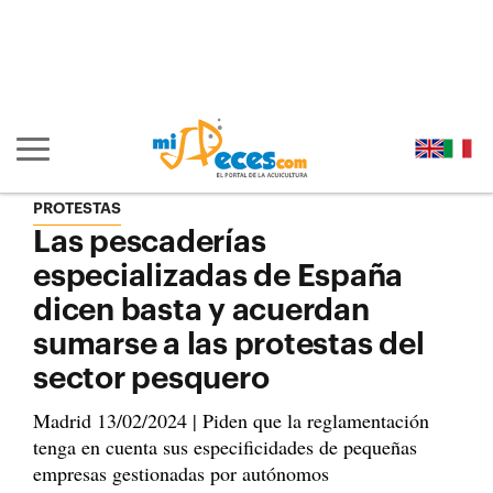
Ir al contenido principal de la página (alt + s)
Ir a la cabecera de la página (alt + c)
Ir al pie de la página (alt + p)
Ir al menú principal (alt + u)
Mostrar/ocultar navegación principal
PROTESTAS
Las pescaderías
especializadas de España
dicen basta y acuerdan
sumarse a las protestas del
sector pesquero
Madrid 13/02/2024 | Piden que la reglamentación
tenga en cuenta sus especificidades de pequeñas
empresas gestionadas por autónomos