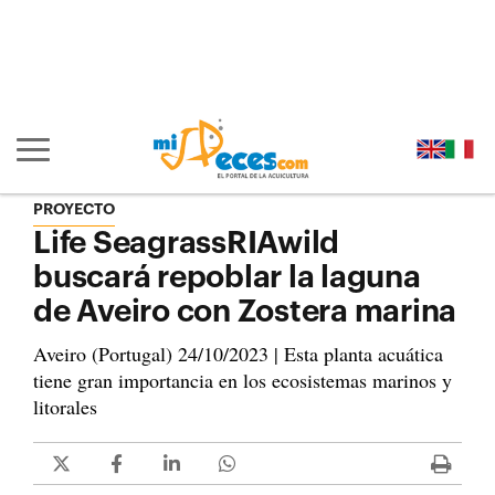
Ir al contenido principal de la página (alt + s)
Ir a la cabecera de la página (alt + c)
Ir al pie de la página (alt + p)
Ir al menú principal (alt + u)
Mostrar/ocultar navegación principal
PROYECTO
Life SeagrassRIAwild
buscará repoblar la laguna
de Aveiro con Zostera marina
Aveiro (Portugal) 24/10/2023 | Esta planta acuática
tiene gran importancia en los ecosistemas marinos y
litorales