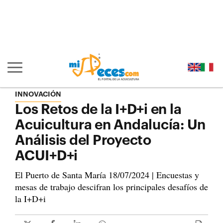
Ir al contenido principal de la página (alt + s)
Ir a la cabecera de la página (alt + c)
Ir al pie de la página (alt + p)
Ir al menú principal (alt + u)
Mostrar/ocultar navegación principal
INNOVACIÓN
Los Retos de la I+D+i en la
Acuicultura en Andalucía: Un
Análisis del Proyecto
ACUI+D+i
El Puerto de Santa María 18/07/2024 | Encuestas y
mesas de trabajo descifran los principales desafíos de
la I+D+i