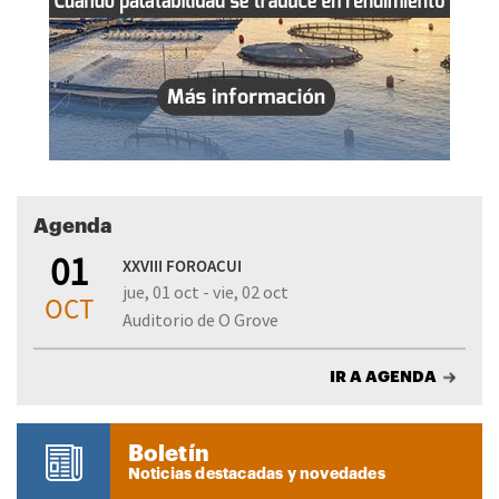
Agenda
01
XXVIII FOROACUI
jue, 01 oct - vie, 02 oct
OCT
Auditorio de O Grove
IR A AGENDA
Boletín
Noticias destacadas y novedades