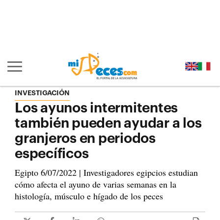
Ir al contenido principal de la página (alt + s)
Ir a la cabecera de la página (alt + c)
Ir al pie de la página (alt + p)
Ir al menú principal (alt + u)
Mostrar/ocultar navegación principal
INVESTIGACIÓN
Los ayunos intermitentes
también pueden ayudar a los
granjeros en periodos
específicos
Egipto 6/07/2022 | Investigadores egipcios estudian
cómo afecta el ayuno de varias semanas en la
histología, músculo e hígado de los peces