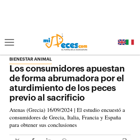
Ir al contenido principal de la página (alt + s)
Ir a la cabecera de la página (alt + c)
Ir al pie de la página (alt + p)
Ir al menú principal (alt + u)
Mostrar/ocultar navegación principal
BIENESTAR ANIMAL
Los consumidores apuestan
de forma abrumadora por el
aturdimiento de los peces
previo al sacrificio
Atenas (Grecia) 16/09/2024 | El estudio encuestó a
consumidores de Grecia, Italia, Francia y España
para obtener sus conclusiones