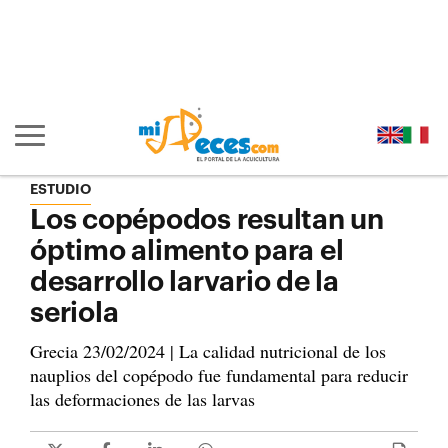
Ir al contenido principal de la página (alt + s)
Ir a la cabecera de la página (alt + c)
Ir al pie de la página (alt + p)
Ir al menú principal (alt + u)
Mostrar/ocultar navegación principal
ESTUDIO
Los copépodos resultan un
óptimo alimento para el
desarrollo larvario de la
seriola
Grecia 23/02/2024 | La calidad nutricional de los
nauplios del copépodo fue fundamental para reducir
las deformaciones de las larvas