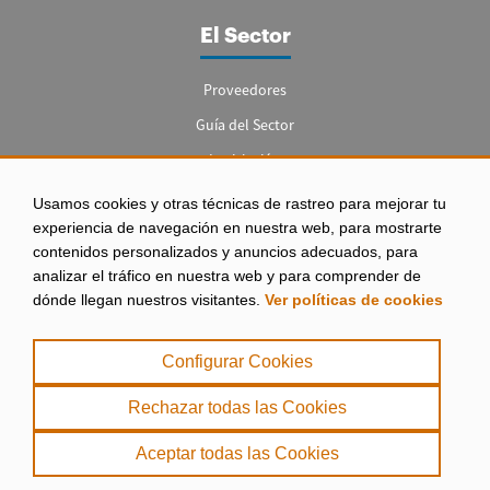
El Sector
Proveedores
Guía del Sector
Legislación
Empleo
Usamos cookies y otras técnicas de rastreo para mejorar tu
experiencia de navegación en nuestra web, para mostrarte
contenidos personalizados y anuncios adecuados, para
analizar el tráfico en nuestra web y para comprender de
dónde llegan nuestros visitantes.
Ver políticas de cookies
Aviso legal
|
Configurar Cookies
Política de Privacidad
|
Rechazar todas las Cookies
Política de Cookies
Aceptar todas las Cookies
. misPeces Copyright 2000 - 2026. Todos los derechos reservados