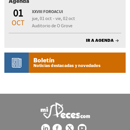
Agenda
01
XXVIII FOROACUI
jue, 01 oct - vie, 02 oct
OCT
Auditorio de O Grove
IR A AGENDA
Boletín
Noticias destacadas y novedades