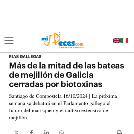
Ir al contenido principal de la página (alt + s)
Ir a la cabecera de la página (alt + c)
Ir al pie de la página (alt + p)
Ir al menú principal (alt + u)
Mostrar/ocultar navegación principal
RIAS GALLEGAS
Más de la mitad de las bateas
de mejillón de Galicia
cerradas por biotoxinas
Santiago de Compostela 16/10/2024 | La próxima
semana se debatirá en el Parlamento gallego el
futuro del marisqueo y el cultivo extensivo de
mejillón