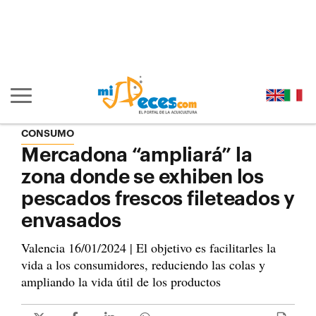
Ir al contenido principal de la página (alt + s)
Ir a la cabecera de la página (alt + c)
Ir al pie de la página (alt + p)
Ir al menú principal (alt + u)
Mostrar/ocultar navegación principal
CONSUMO
Mercadona “ampliará” la
zona donde se exhiben los
pescados frescos fileteados y
envasados
Valencia 16/01/2024 | El objetivo es facilitarles la
vida a los consumidores, reduciendo las colas y
ampliando la vida útil de los productos