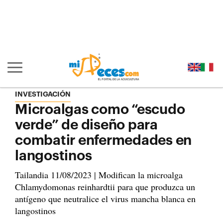
Ir al contenido principal de la página (alt + s)
Ir a la cabecera de la página (alt + c)
Ir al pie de la página (alt + p)
Ir al menú principal (alt + u)
Mostrar/ocultar navegación principal
INVESTIGACIÓN
Microalgas como “escudo
verde” de diseño para
combatir enfermedades en
langostinos
Tailandia 11/08/2023 | Modifican la microalga
Chlamydomonas reinhardtii para que produzca un
antígeno que neutralice el virus mancha blanca en
langostinos