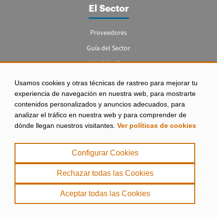
El Sector
Proveedores
Guía del Sector
Legislación
Empleo
Usamos cookies y otras técnicas de rastreo para mejorar tu
experiencia de navegación en nuestra web, para mostrarte
contenidos personalizados y anuncios adecuados, para
analizar el tráfico en nuestra web y para comprender de
dónde llegan nuestros visitantes.
Ver políticas de cookies
Aviso legal
|
Configurar Cookies
Política de Privacidad
|
Rechazar todas las Cookies
Política de Cookies
Aceptar todas las Cookies
. misPeces Copyright 2000 - 2026. Todos los derechos reservados