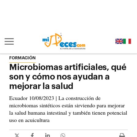
Ir al contenido principal de la página (alt + s)
Ir a la cabecera de la página (alt + c)
Ir al pie de la página (alt + p)
Ir al menú principal (alt + u)
Mostrar/ocultar navegación principal
FORMACIÓN
Microbiomas artificiales, qué
son y cómo nos ayudan a
mejorar la salud
Ecuador 10/08/2023 | La construcción de
microbiomas sintéticos están sirviendo para mejorar
la salud humana intestinal y también tienen potencial
uso en acuicultura