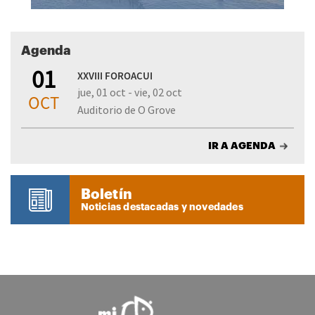
Agenda
01
XXVIII FOROACUI
jue, 01 oct - vie, 02 oct
OCT
Auditorio de O Grove
IR A AGENDA
Boletín
Noticias destacadas y novedades