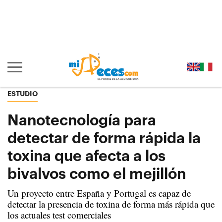
Ir al contenido principal de la página (alt + s)
Ir a la cabecera de la página (alt + c)
Ir al pie de la página (alt + p)
Ir al menú principal (alt + u)
Mostrar/ocultar navegación principal
ESTUDIO
Nanotecnología para
detectar de forma rápida la
toxina que afecta a los
bivalvos como el mejillón
Un proyecto entre España y Portugal es capaz de
detectar la presencia de toxina de forma más rápida que
los actuales test comerciales