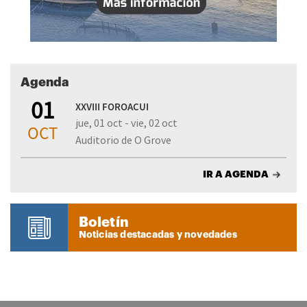
Agenda
01
XXVIII FOROACUI
jue, 01 oct - vie, 02 oct
OCT
Auditorio de O Grove
IR A AGENDA
Boletín
Noticias destacadas y novedades