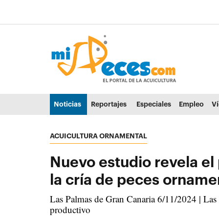
Ir al contenido principal de la página (alt + s)
Ir a la cabecera de la página (alt + c)
Ir al pie de la página (alt + p)
Ir al menú principal (alt + u)
Noticias
Reportajes
Especiales
Empleo
V
ACUICULTURA ORNAMENTAL
Nuevo estudio revela el
la cría de peces orname
Las Palmas de Gran Canaria 6/11/2024 | Las
productivo