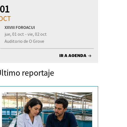
01
OCT
XXVIII FOROACUI
jue, 01 oct - vie, 02 oct
Auditorio de O Grove
IR A AGENDA
ltimo reportaje