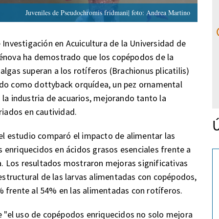
Juveniles de Pseudochromis fridmani| foto: Andrea Martino
 Investigación en Acuicultura de la Universidad de
 Génova ha demostrado que los copépodos de la
lgas superan a los rotíferos (Brachionus plicatilis)
cido como dottyback orquídea, un pez ornamental
 la industria de acuarios, mejorando tanto la
riados en cautividad.
Ú
 el estudio comparó el impacto de alimentar las
 enriquecidos en ácidos grasos esenciales frente a
ra. Los resultados mostraron mejoras significativas
 estructural de las larvas alimentadas con copépodos,
 frente al 54% en las alimentadas con rotíferos.
ue "el uso de copépodos enriquecidos no solo mejora