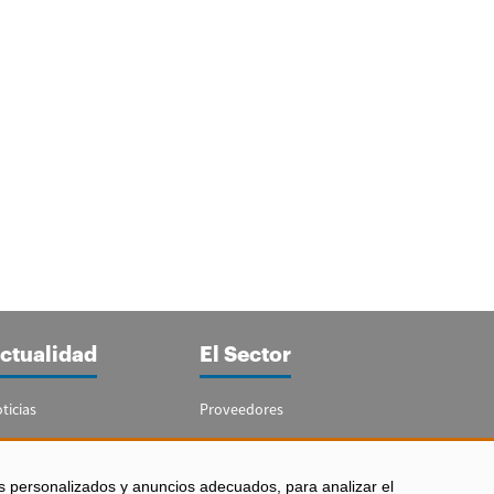
ctualidad
El Sector
ticias
Proveedores
portajes
Guía del Sector
letín Acuicultura
Legislación
s personalizados y anuncios adecuados, para analizar el