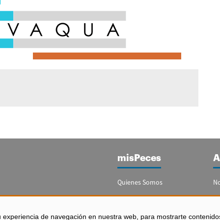
misPeces
A
Quienes Somos
No
Publicidad
Re
Contacto
Bo
u experiencia de navegación en nuestra web, para mostrarte contenido
España)