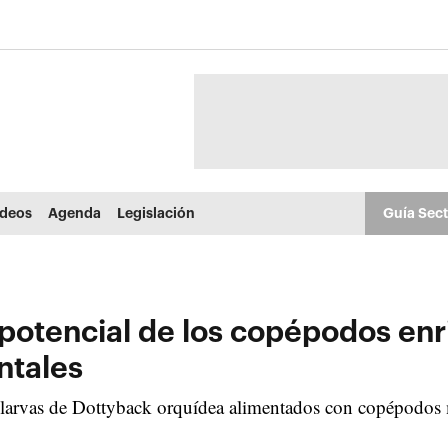
ídeos
Agenda
Legislación
Guía Sec
 potencial de los copépodos en
ntales
 larvas de Dottyback orquídea alimentados con copépodos 