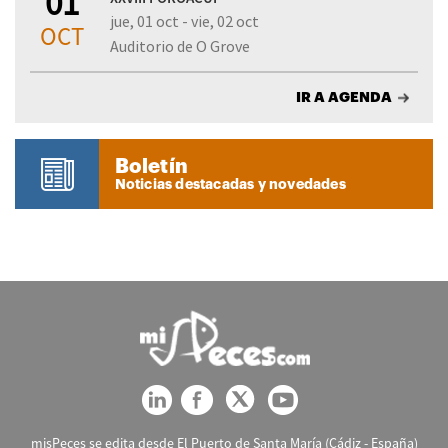
01
jue, 01 oct - vie, 02 oct
OCT
Auditorio de O Grove
IR A AGENDA
Boletín
Noticias destacadas y novedades
misPeces se edita desde El Puerto de Santa María (Cádiz - España)