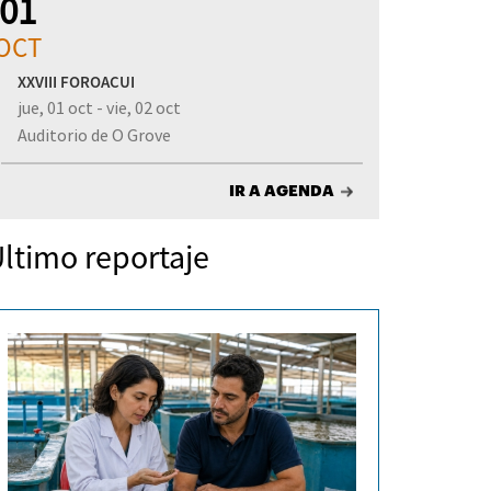
01
OCT
XXVIII FOROACUI
jue, 01 oct - vie, 02 oct
Auditorio de O Grove
IR A AGENDA
ltimo reportaje