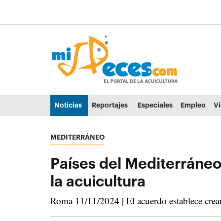
Ir al contenido principal de la página (alt + s)
Ir a la cabecera de la página (alt + c)
Ir al pie de la página (alt + p)
Ir al menú principal (alt + u)
Noticias
Reportajes
Especiales
Empleo
V
MEDITERRÁNEO
Países del Mediterráneo
la acuicultura
Roma 11/11/2024 | El acuerdo establece crear