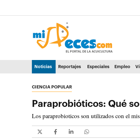
Ir al contenido principal de la página (alt + s)
Ir a la cabecera de la página (alt + c)
Ir al pie de la página (alt + p)
Ir al menú principal (alt + u)
Noticias
Reportajes
Especiales
Empleo
V
CIENCIA POPULAR
Paraprobióticos: Qué so
Los paraprobioticos son utilizados con el mi