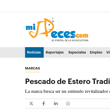
Ir al contenido principal de la página (alt + s)
Ir a la cabecera de la página (alt + c)
Ir al pie de la página (alt + p)
Ir al menú principal (alt + u)
Noticias
Reportajes
Especiales
Empleo
V
MARCAS
Pescado de Estero Tradi
La marca busca ser un estimulo revitalizador d