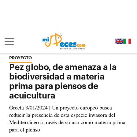
Ir al contenido principal de la página (alt + s)
Ir a la cabecera de la página (alt + c)
Ir al pie de la página (alt + p)
Ir al menú principal (alt + u)
Mostrar/ocultar navegación principal
PROYECTO
Pez globo, de amenaza a la
biodiversidad a materia
prima para piensos de
acuicultura
Grecia 3/01/2024 | Un proyecto europeo busca
reducir la presencia de esta especie invasora del
Mediterráneo a través de su uso como materia prima
para el pienso