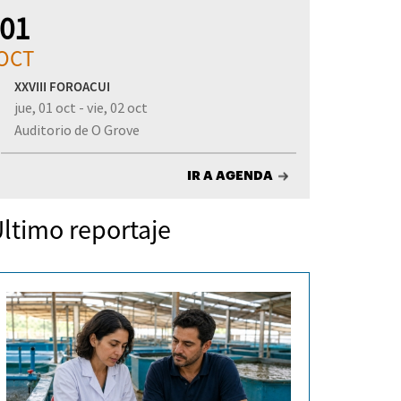
01
OCT
XXVIII FOROACUI
jue, 01 oct - vie, 02 oct
Auditorio de O Grove
IR A AGENDA
ltimo reportaje