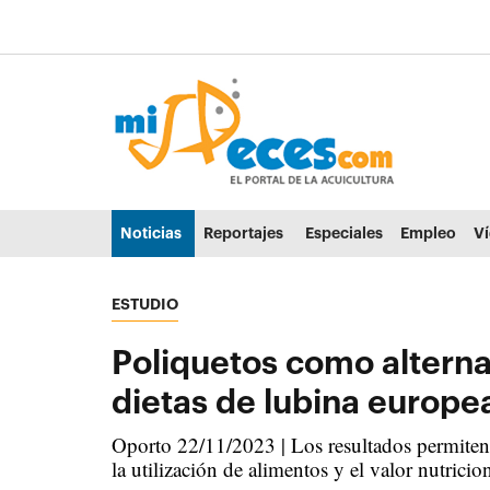
Ir al contenido principal de la página (alt + s)
Ir a la cabecera de la página (alt + c)
Ir al pie de la página (alt + p)
Ir al menú principal (alt + u)
Noticias
Reportajes
Especiales
Empleo
V
ESTUDIO
Poliquetos como alterna
dietas de lubina europe
Oporto 22/11/2023 | Los resultados permiten 
la utilización de alimentos y el valor nutricion