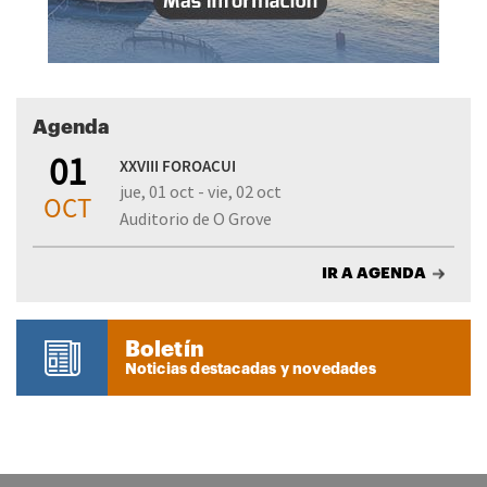
Agenda
01
XXVIII FOROACUI
jue, 01 oct - vie, 02 oct
OCT
Auditorio de O Grove
IR A AGENDA
Boletín
Noticias destacadas y novedades