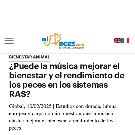
Ir al contenido principal de la página (alt + s)
Ir a la cabecera de la página (alt + c)
Ir al pie de la página (alt + p)
Ir al menú principal (alt + u)
Mostrar/ocultar navegación principal
BIENESTAR ANIMAL
¿Puede la música mejorar el
bienestar y el rendimiento de
los peces en los sistemas
RAS?
Global, 10/02/2025 | Estudios con dorada, lubina
europea y carpa común muestran que la música
clásica mejora el bienestar y rendimiento de los
peces