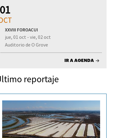
01
OCT
XXVIII FOROACUI
jue, 01 oct - vie, 02 oct
Auditorio de O Grove
IR A AGENDA
ltimo reportaje