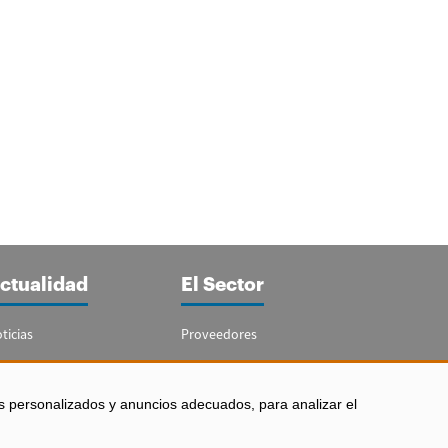
ctualidad
El Sector
ticias
Proveedores
portajes
Guía del Sector
letín Acuicultura
Legislación
s personalizados y anuncios adecuados, para analizar el
Empleo