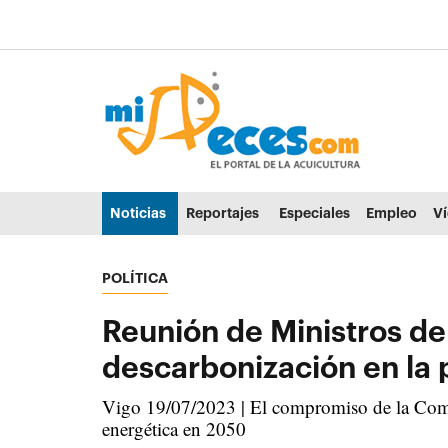
Ir al contenido principal de la página (alt + s)
Ir a la cabecera de la página (alt + c)
Ir al pie de la página (alt + p)
Ir al menú principal (alt + u)
Noticias
Reportajes
Especiales
Empleo
V
POLÍTICA
Reunión de Ministros de
descarbonización en la p
Vigo 19/07/2023 | El compromiso de la Comisi
energética en 2050