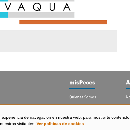
misPeces
A
Quienes Somos
No
Publicidad
Re
Contacto
Bo
u experiencia de navegación en nuestra web, para mostrarte contenido
España)
nuestros visitantes.
Ver políticas de cookies
Configurar Cookies