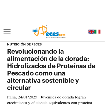
Ir al contenido principal de la página (alt + s)
Ir a la cabecera de la página (alt + c)
Ir al pie de la página (alt + p)
Ir al menú principal (alt + u)
Mostrar/ocultar navegación principal
NUTRICIÓN DE PECES
Revolucionando la
alimentación de la dorada:
Hidrolizados de Proteínas de
Pescado como una
alternativa sostenible y
circular
Italia, 24/01/2025 | Juveniles de dorada logran
crecimiento y eficiencia equivalentes con proteína