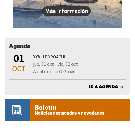
Agenda
01
XXVIII FOROACUI
jue, 01 oct - vie, 02 oct
OCT
Auditorio de O Grove
IR A AGENDA
Boletín
Noticias destacadas y novedades