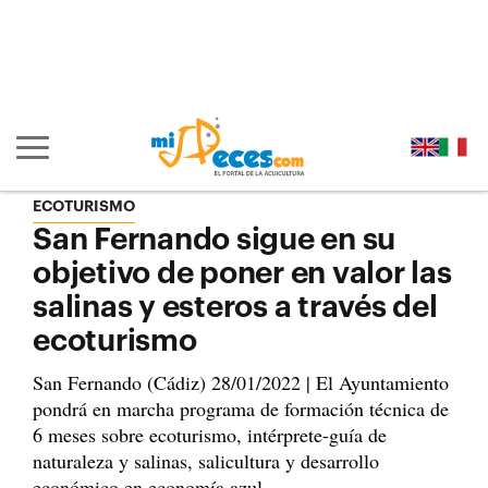
Ir al contenido principal de la página (alt + s)
Ir a la cabecera de la página (alt + c)
Ir al pie de la página (alt + p)
Ir al menú principal (alt + u)
Mostrar/ocultar navegación principal
ECOTURISMO
San Fernando sigue en su
objetivo de poner en valor las
salinas y esteros a través del
ecoturismo
San Fernando (Cádiz) 28/01/2022 | El Ayuntamiento
pondrá en marcha programa de formación técnica de
6 meses sobre ecoturismo, intérprete-guía de
naturaleza y salinas, salicultura y desarrollo
económico en economía azul