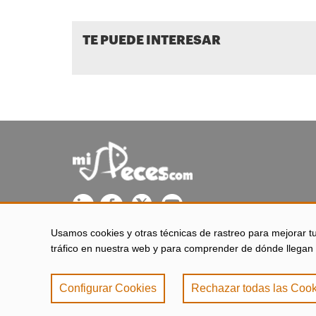
TE PUEDE INTERESAR
Usamos cookies y otras técnicas de rastreo para mejorar t
misPeces se edita desde El Puerto de Santa María (Cádiz - 
tráfico en nuestra web y para comprender de dónde llegan 
Configurar Cookies
Rechazar todas las Cook
Aviso legal
|
Política 