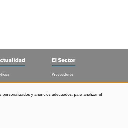
ctualidad
El Sector
ticias
Proveedores
portajes
Guía del Sector
letín Acuicultura
Legislación
s personalizados y anuncios adecuados, para analizar el
Empleo
 los derechos reservados