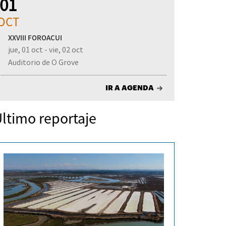
01
OCT
XXVIII FOROACUI
jue, 01 oct - vie, 02 oct
Auditorio de O Grove
IR A AGENDA
ltimo reportaje