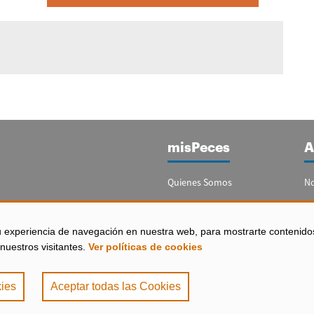
misPeces
A
Quienes Somos
No
Publicidad
Re
Contacto
Bo
u experiencia de navegación en nuestra web, para mostrarte contenido
España)
nuestros visitantes.
Ver políticas de cookies
Configurar Cookies
ies
Aceptar todas las Cookies
de Privacidad
|
Política de Cookies
. misPeces Copyright 2000 - 2026. Todos