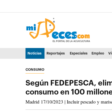
Ir al contenido principal de la página (alt + s)
Ir a la cabecera de la página (alt + c)
Ir al pie de la página (alt + p)
Ir al menú principal (alt + u)
Noticias
Reportajes
Especiales
Empleo
V
CONSUMO
Según FEDEPESCA, elimin
consumo en 100 millone
Madrid 17/10/2023 | Incluir pescado y marisc