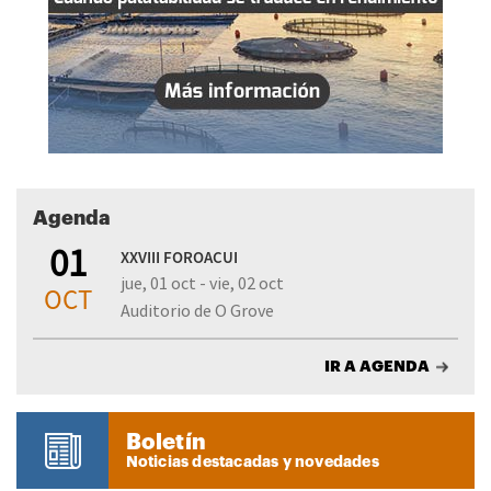
Agenda
01
XXVIII FOROACUI
jue, 01 oct - vie, 02 oct
OCT
Auditorio de O Grove
IR A AGENDA
Boletín
Noticias destacadas y novedades