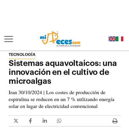
Ir al contenido principal de la página (alt + s)
Ir a la cabecera de la página (alt + c)
Ir al pie de la página (alt + p)
Ir al menú principal (alt + u)
Mostrar/ocultar navegación principal
TECNOLOGÍA
Sistemas aquavoltaicos: una
innovación en el cultivo de
microalgas
Iran 30/10/2024 | Los costes de producción de
espirulina se reducen en un 7 % utilizando energía
solar en lugar de electricidad convencional