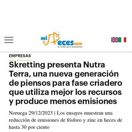
Ir al contenido principal de la página (alt + s)
Ir a la cabecera de la página (alt + c)
Ir al pie de la página (alt + p)
Ir al menú principal (alt + u)
Mostrar/ocultar navegación principal
EMPRESAS
Skretting presenta Nutra
Terra, una nueva generación
de piensos para fase criadero
que utiliza mejor los recursos
y produce menos emisiones
Noruega 29/12/2023 | Los ensayos muestran una
reducción de emisiones de fósforo y zinc en heces de
hasta 30 por ciento