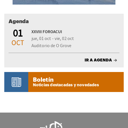
Agenda
01
XXVIII FOROACUI
jue, 01 oct - vie, 02 oct
OCT
Auditorio de O Grove
IR A AGENDA
Boletín
Noticias destacadas y novedades