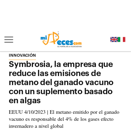
Ir al contenido principal de la página (alt + s)
Ir a la cabecera de la página (alt + c)
Ir al pie de la página (alt + p)
Ir al menú principal (alt + u)
Mostrar/ocultar navegación principal
INNOVACIÓN
Symbrosia, la empresa que
reduce las emisiones de
metano del ganado vacuno
con un suplemento basado
en algas
EEUU 4/10/2023 | El metano emitido por el ganado
vacuno es responsable del 4% de los gases efecto
invernadero a nivel global