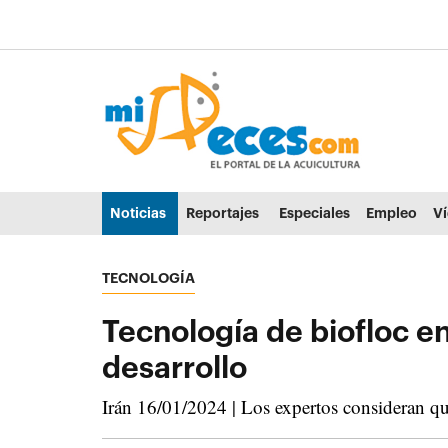
Ir al contenido principal de la página (alt + s)
Ir a la cabecera de la página (alt + c)
Ir al pie de la página (alt + p)
Ir al menú principal (alt + u)
Noticias
Reportajes
Especiales
Empleo
V
TECNOLOGÍA
Tecnología de biofloc en
desarrollo
Irán 16/01/2024 | Los expertos consideran que 