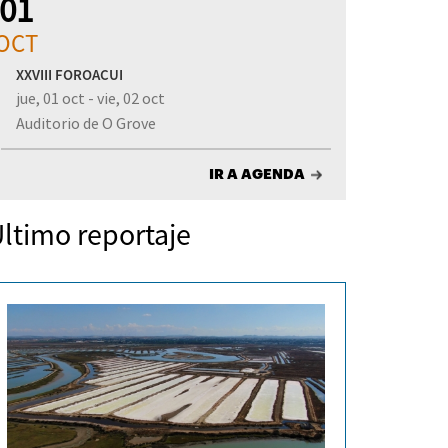
01
OCT
XXVIII FOROACUI
jue, 01 oct - vie, 02 oct
Auditorio de O Grove
IR A AGENDA
ltimo reportaje