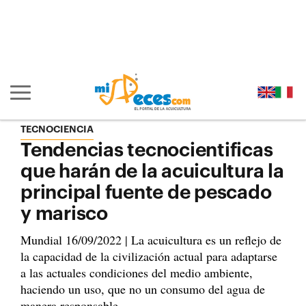
Ir al contenido principal de la página (alt + s)
Ir a la cabecera de la página (alt + c)
Ir al pie de la página (alt + p)
Ir al menú principal (alt + u)
Mostrar/ocultar navegación principal
TECNOCIENCIA
Tendencias tecnocientificas
que harán de la acuicultura la
principal fuente de pescado
y marisco
Mundial 16/09/2022 | La acuicultura es un reflejo de
la capacidad de la civilización actual para adaptarse
a las actuales condiciones del medio ambiente,
haciendo un uso, que no un consumo del agua de
manera responsable