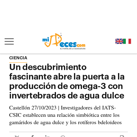
Ir al contenido principal de la página (alt + s)
Ir a la cabecera de la página (alt + c)
Ir al pie de la página (alt + p)
Ir al menú principal (alt + u)
Mostrar/ocultar navegación principal
CIENCIA
Un descubrimiento
fascinante abre la puerta a la
producción de omega-3 con
invertebrados de agua dulce
Castellón 27/10/2023 | Investigadores del IATS-
CSIC establecen una relación simbiótica entre los
gamáridos de agua dulce y los rotíferos bdeloideos