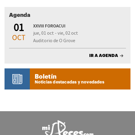
Agenda
01
XXVIII FOROACUI
jue, 01 oct - vie, 02 oct
OCT
Auditorio de O Grove
IR A AGENDA
Boletín
Noticias destacadas y novedades