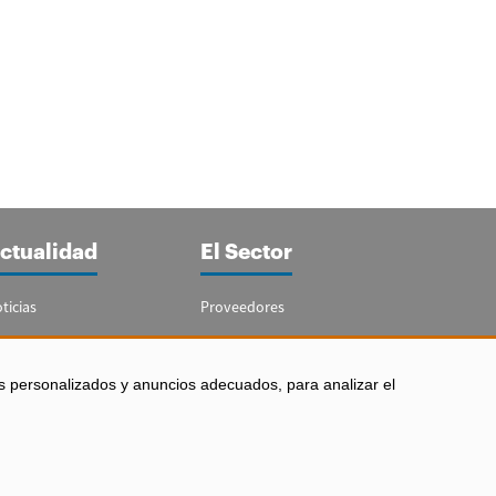
ctualidad
El Sector
ticias
Proveedores
portajes
Guía del Sector
letín Acuicultura
Legislación
s personalizados y anuncios adecuados, para analizar el
Empleo
 los derechos reservados