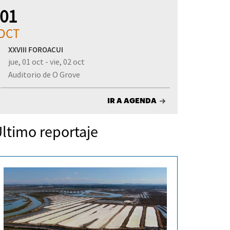
01
OCT
XXVIII FOROACUI
jue, 01 oct - vie, 02 oct
Auditorio de O Grove
IR A AGENDA
ltimo reportaje