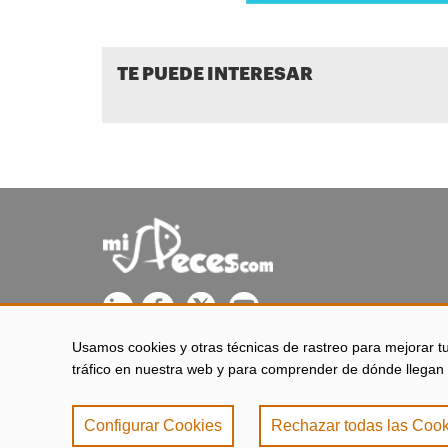
TE PUEDE INTERESAR
Usamos cookies y otras técnicas de rastreo para mejorar t
misPeces se edita desde El Puerto de Santa María (Cádiz - 
tráfico en nuestra web y para comprender de dónde llegan 
Configurar Cookies
Rechazar todas las Cook
Aviso legal
|
Política 