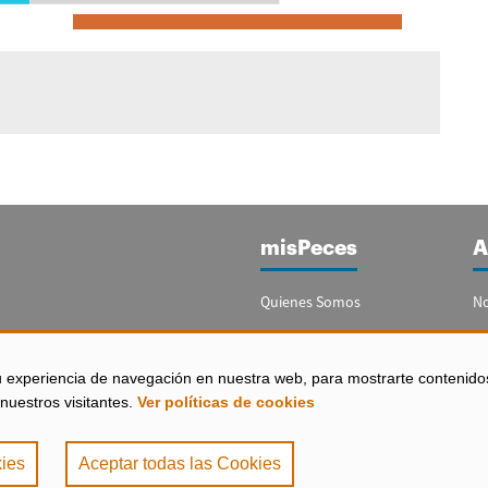
misPeces
A
Quienes Somos
No
Publicidad
Re
Contacto
Bo
u experiencia de navegación en nuestra web, para mostrarte contenido
España)
nuestros visitantes.
Ver políticas de cookies
Configurar Cookies
ies
Aceptar todas las Cookies
de Privacidad
|
Política de Cookies
. misPeces Copyright 2000 - 2026. Todos