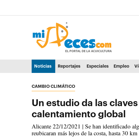
Ir al contenido principal de la página (alt + s)
Ir a la cabecera de la página (alt + c)
Ir al pie de la página (alt + p)
Ir al menú principal (alt + u)
Noticias
Reportajes
Especiales
Empleo
V
CAMBIO CLIMÁTICO
Un estudio da las claves
calentamiento global
Alicante 22/12/2021 | Se han identificado alg
reubicaran más lejos de la costa, hasta 30 km