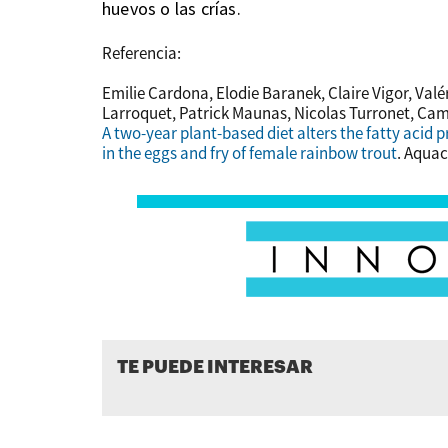
huevos o las crías.
Referencia:
Emilie Cardona, Elodie Baranek, Claire Vigor, Val
Larroquet, Patrick Maunas, Nicolas Turronet, Cam
A two-year plant-based diet alters the fatty acid 
in the eggs and fry of female rainbow trout
. Aquac
TE PUEDE INTERESAR