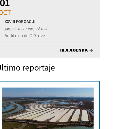
01
OCT
XXVIII FOROACUI
jue, 01 oct - vie, 02 oct
Auditorio de O Grove
IR A AGENDA
ltimo reportaje