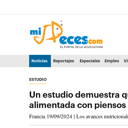
Ir al contenido principal de la página (alt + s)
Ir a la cabecera de la página (alt + c)
Ir al pie de la página (alt + p)
Ir al menú principal (alt + u)
Noticias
Reportajes
Especiales
Empleo
V
ESTUDIO
Un estudio demuestra que
alimentada con piensos
Francia 19/09/2024 | Los avances nutricionale