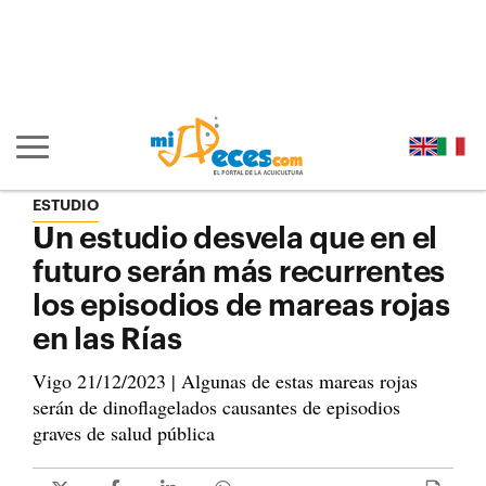
Ir al contenido principal de la página (alt + s)
Ir a la cabecera de la página (alt + c)
Ir al pie de la página (alt + p)
Ir al menú principal (alt + u)
Mostrar/ocultar navegación principal
ESTUDIO
Un estudio desvela que en el
futuro serán más recurrentes
los episodios de mareas rojas
en las Rías
Vigo 21/12/2023 | Algunas de estas mareas rojas
serán de dinoflagelados causantes de episodios
graves de salud pública