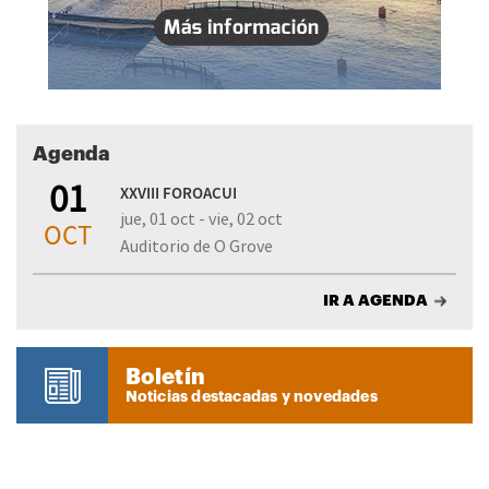
Agenda
01
XXVIII FOROACUI
jue, 01 oct - vie, 02 oct
OCT
Auditorio de O Grove
IR A AGENDA
Boletín
Noticias destacadas y novedades