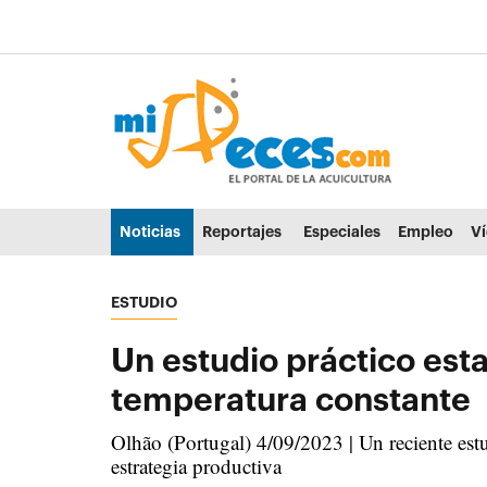
Ir al contenido principal de la página (alt + s)
Ir a la cabecera de la página (alt + c)
Ir al pie de la página (alt + p)
Ir al menú principal (alt + u)
Noticias
Reportajes
Especiales
Empleo
V
ESTUDIO
Un estudio práctico est
temperatura constante
Olhão (Portugal) 4/09/2023 | Un reciente est
estrategia productiva