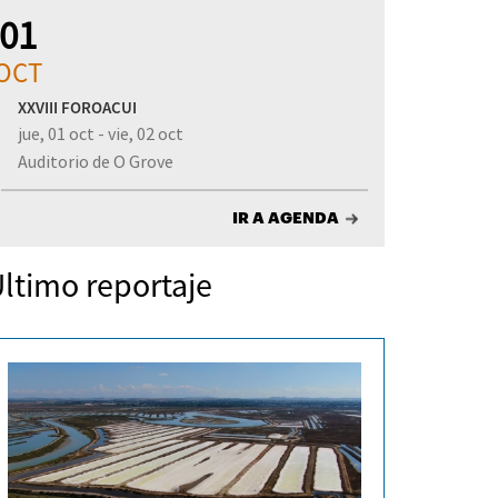
01
OCT
XXVIII FOROACUI
jue, 01 oct - vie, 02 oct
Auditorio de O Grove
IR A AGENDA
ltimo reportaje