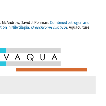
J. McAndrew, David J. Penman.
Combined estrogen and
on in Nile tilapia,
Oreochromis niloticus
. Aquaculture