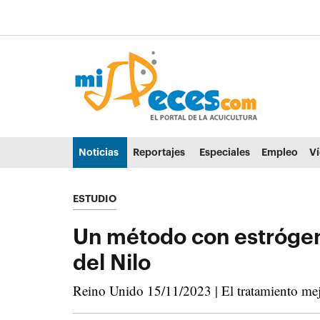
Ir al contenido principal de la página (alt + s)
Ir a la cabecera de la página (alt + c)
Ir al pie de la página (alt + p)
Ir al menú principal (alt + u)
Noticias
Reportajes
Especiales
Empleo
V
ESTUDIO
Un método con estrógeno
del Nilo
Reino Unido 15/11/2023 | El tratamiento mejo