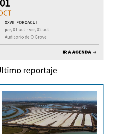
01
OCT
XXVIII FOROACUI
jue, 01 oct - vie, 02 oct
Auditorio de O Grove
IR A AGENDA
ltimo reportaje