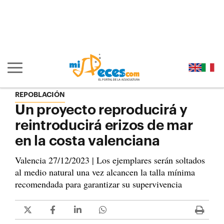
Ir al contenido principal de la página (alt + s)
Ir a la cabecera de la página (alt + c)
Ir al pie de la página (alt + p)
Ir al menú principal (alt + u)
Mostrar/ocultar navegación principal
REPOBLACIÓN
Un proyecto reproducirá y
reintroducirá erizos de mar
en la costa valenciana
Valencia 27/12/2023 | Los ejemplares serán soltados
al medio natural una vez alcancen la talla mínima
recomendada para garantizar su supervivencia