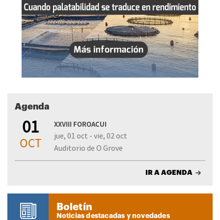
Agenda
01
XXVIII FOROACUI
jue, 01 oct - vie, 02 oct
OCT
Auditorio de O Grove
IR A AGENDA
Boletín
Noticias destacadas y novedades