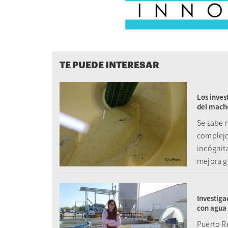
TE PUEDE INTERESAR
Los inves
del mach
Se sabe 
complejo
incógnit
mejora g
Investiga
con agua 
Puerto R