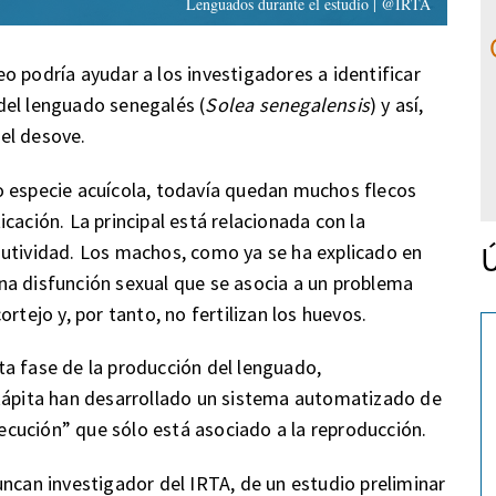
Lenguados durante el estudio | @IRTA
o podría ayudar a los investigadores a identificar
del lenguado senegalés (
Solea senegalensis
) y así,
el desove.
o especie acuícola, todavía quedan muchos flecos
cación. La principal está relacionada con la
Ú
autividad. Los machos, como ya se ha explicado en
na disfunción sexual que se asocia a un problema
rtejo y, por tanto, no fertilizan los huevos.
a fase de la producción del lenguado,
 Rápita han desarrollado un sistema automatizado de
cución” que sólo está asociado a la reproducción.
uncan investigador del IRTA, de un estudio preliminar