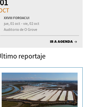
01
OCT
XXVIII FOROACUI
jue, 01 oct - vie, 02 oct
Auditorio de O Grove
IR A AGENDA
ltimo reportaje