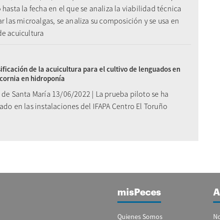
 hasta la fecha en el que se analiza la viabilidad técnica
ar las microalgas, se analiza su composición y se usa en
de acuicultura
ificación de la acuicultura para el cultivo de lenguados en
icornia en hidroponía
 de Santa María 13/06/2022 | La prueba piloto se ha
ado en las instalaciones del IFAPA Centro El Toruño
misPeces
A
Quienes Somos
No