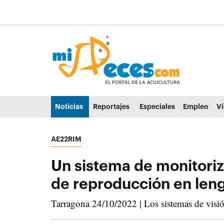
Ir al contenido principal de la página (alt + s)
Ir a la cabecera de la página (alt + c)
Ir al pie de la página (alt + p)
Ir al menú principal (alt + u)
Noticias
Reportajes
Especiales
Empleo
V
AE22RIM
Un sistema de monitori
de reproducción en len
Tarragona 24/10/2022 | Los sistemas de visió