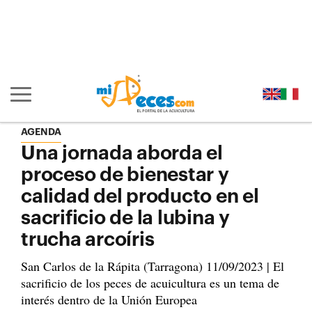
Ir al contenido principal de la página (alt + s)
Ir a la cabecera de la página (alt + c)
Ir al pie de la página (alt + p)
Ir al menú principal (alt + u)
Mostrar/ocultar navegación principal
AGENDA
Una jornada aborda el
proceso de bienestar y
calidad del producto en el
sacrificio de la lubina y
trucha arcoíris
San Carlos de la Rápita (Tarragona) 11/09/2023 | El
sacrificio de los peces de acuicultura es un tema de
interés dentro de la Unión Europea