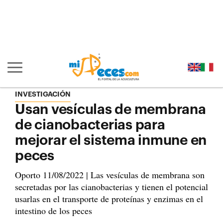
Ir al contenido principal de la página (alt + s)
Ir a la cabecera de la página (alt + c)
Ir al pie de la página (alt + p)
Ir al menú principal (alt + u)
Mostrar/ocultar navegación principal
INVESTIGACIÓN
Usan vesículas de membrana
de cianobacterias para
mejorar el sistema inmune en
peces
Oporto 11/08/2022 | Las vesículas de membrana son
secretadas por las cianobacterias y tienen el potencial
usarlas en el transporte de proteínas y enzimas en el
intestino de los peces