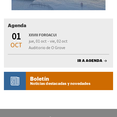
Agenda
01
XXVIII FOROACUI
jue, 01 oct - vie, 02 oct
OCT
Auditorio de O Grove
IR A AGENDA
Boletín
Noticias destacadas y novedades