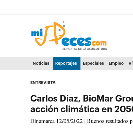
Ir al contenido principal de la página (alt + s)
Ir a la cabecera de la página (alt + c)
Ir al pie de la página (alt + p)
Ir al menú principal (alt + u)
Noticias
Reportajes
Especiales
Empleo
V
ENTREVISTA
Carlos Díaz, BioMar Grou
acción climática en 205
Dinamarca 12/05/2022 | Buenos resultados par